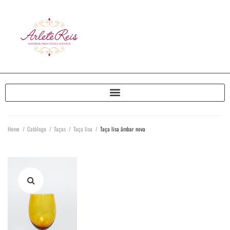
Home
/
Catálogo
/
Taças
/
Taça lisa
/
Taça lisa âmbar nova