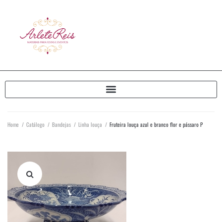
Home
/
Catálogo
/
Bandejas
/
Linha louça
/
Fruteira louça azul e branco flor e pássaro P