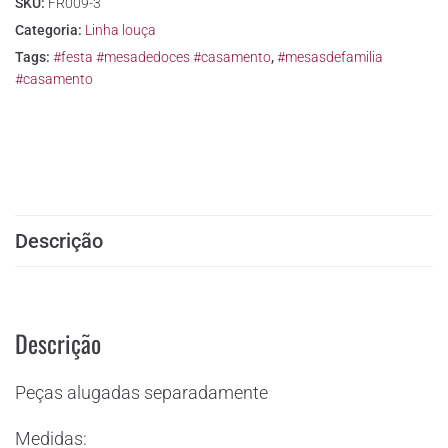
SKU:
FR009-3
Categoria:
Linha louça
Tags:
#festa #mesadedoces #casamento
,
#mesasdefamilia
#casamento
Descrição
Descrição
Peças alugadas separadamente
Medidas: