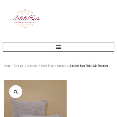
Home
/
Catálogo
/
Almofada
/
Linha Tricot e texturas
/
Almofada bege Tricot São Francisco