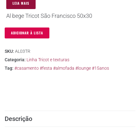
LEIA MAIS
Al bege Tricot São Francisco 50x30
ADICIONAR À LISTA
SKU:
AL03TR
Categoria:
Linha Tricot e texturas
Tag:
#casamento #festa #almofada #lounge #15anos
Descrição