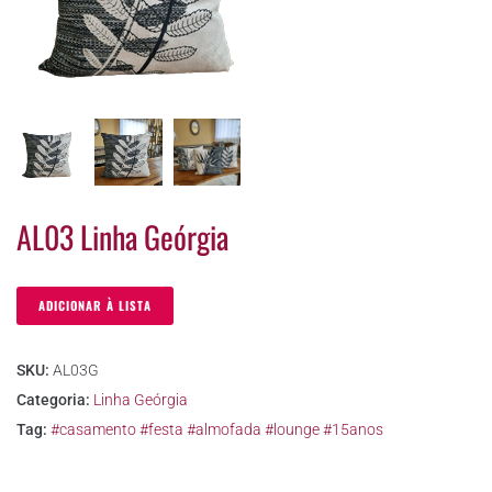
AL03 Linha Geórgia
ADICIONAR À LISTA
SKU:
AL03G
Categoria:
Linha Geórgia
Tag:
#casamento #festa #almofada #lounge #15anos