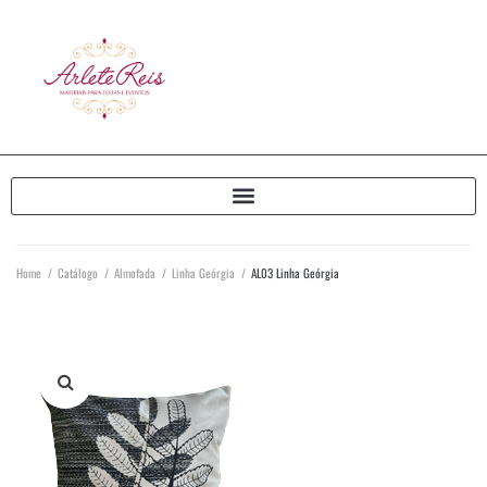
Home
/
Catálogo
/
Almofada
/
Linha Geórgia
/
AL03 Linha Geórgia