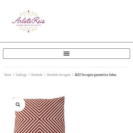
Home
/
Catálogo
/
Almofada
/
Almofada ferrugem
/
AL02 Ferrugem geometrico linhas