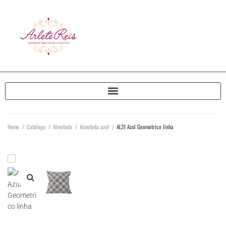
Home
/
Catálogo
/
Almofada
/
Almofada azul
/
AL31 Azul Geometrico linha