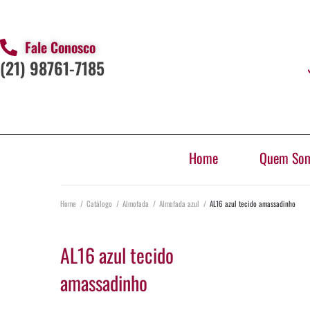
Fale Conosco
(21) 98761-7185
Home
Quem So
Home
/
Catálogo
/
Almofada
/
Almofada azul
/
AL16 azul tecido amassadinho
AL16 azul tecido
amassadinho