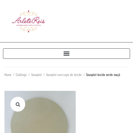
Home
/
Catálogo
/
Sousplat
/
Sousplat com capa de tecido
/
Sousplat tecido verde maçã