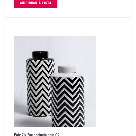
ADICIONAR À LISTA
Pote Zig Zag conjunto com 02