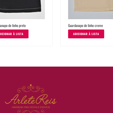
anapo de linho preto
Guardanapo de linho creme
DICIONAR À LISTA
ADICIONAR À LISTA