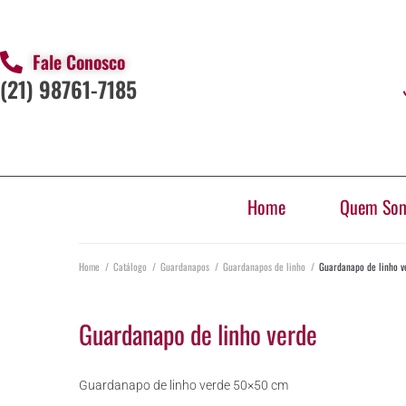
Fale Conosco
(21) 98761-7185
Home
Quem So
Home
/
Catálogo
/
Guardanapos
/
Guardanapos de linho
/
Guardanapo de linho v
Guardanapo de linho verde
Guardanapo de linho verde 50×50 cm