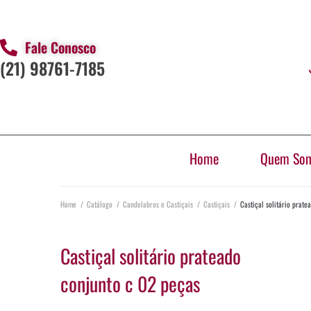
Fale Conosco
(21) 98761-7185
Home
Quem So
Home
/
Catálogo
/
Candelabros e Castiçais
/
Castiçais
/
Castiçal solitário prat
Castiçal solitário prateado
conjunto c 02 peças