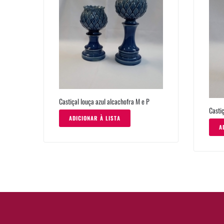
Castiçal louça azul alcachofra M e P
Castiç
ADICIONAR À LISTA
A