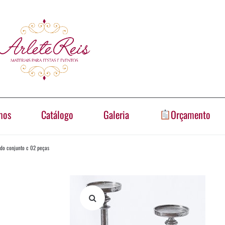
mos
Catálogo
Galeria
Orçamento
eado conjunto c 02 peças