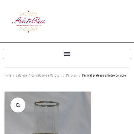
Home
/
Catálogo
/
Candelabros e Castiçais
/
Castiçais
/
Castiçal prateado cilindro de vidro