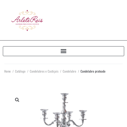
Home
/
Catálogo
/
Candelabros e Castiçais
/
Candelabro
/
Candelabro prateado