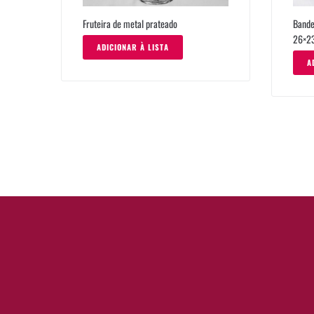
Fruteira de metal prateado
Bande
26×2
ADICIONAR À LISTA
A