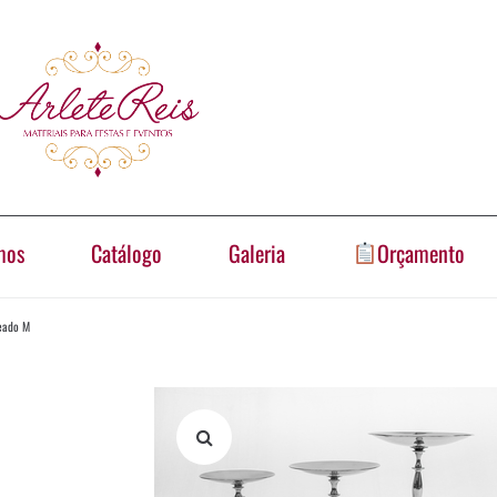
mos
Catálogo
Galeria
Orçamento
teado M