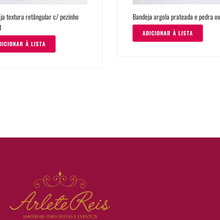
ja textura retângular c/ pezinho
Bandeja argola prateada e pedra ov
3
ADICIONAR À LISTA
DICIONAR À LISTA