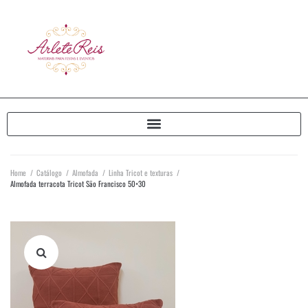
Home
/
Catálogo
/
Almofada
/
Linha Tricot e texturas
/
Almofada terracota Tricot São Francisco 50×30