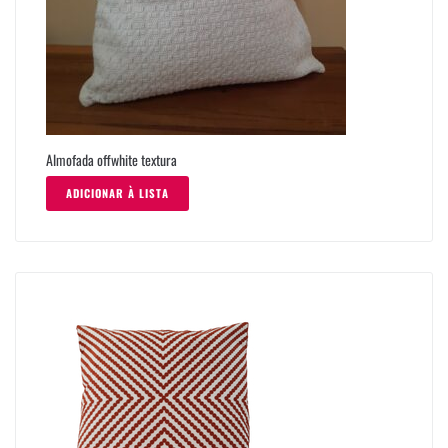
Almofada offwhite textura
ADICIONAR À LISTA