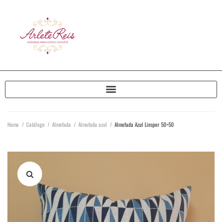
Home
/
Catálogo
/
Almofada
/
Almofada azul
/
Almofada Azul Linsper 50×50