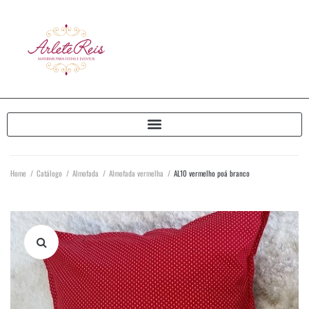
Home
/
Catálogo
/
Almofada
/
Almofada vermelha
/
AL10 vermelho poá branco