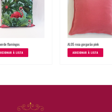
verde flamingos
AL05 rosa gorgurão pink
DICIONAR À LISTA
ADICIONAR À LISTA