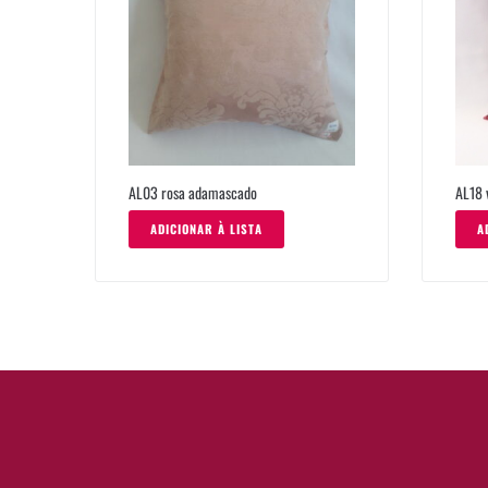
AL03 rosa adamascado
AL18 
ADICIONAR À LISTA
A