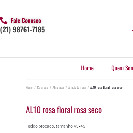
Fale Conosco
(21) 98761-7185
Home
Quem So
Home
/
Catálogo
/
Almofada
/
Almofada rosa
/
AL10 rosa floral rosa seco
AL10 rosa floral rosa seco
Tecido brocado, tamanho 45×45