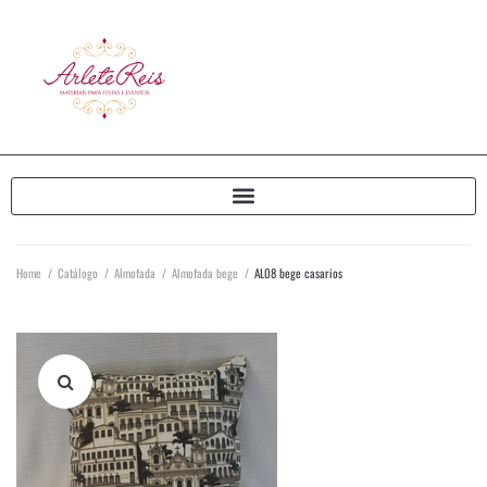
Home
/
Catálogo
/
Almofada
/
Almofada bege
/
AL08 bege casarios