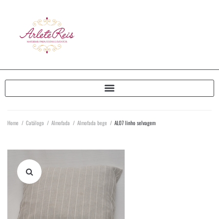
Home
/
Catálogo
/
Almofada
/
Almofada bege
/
AL07 linho selvagem