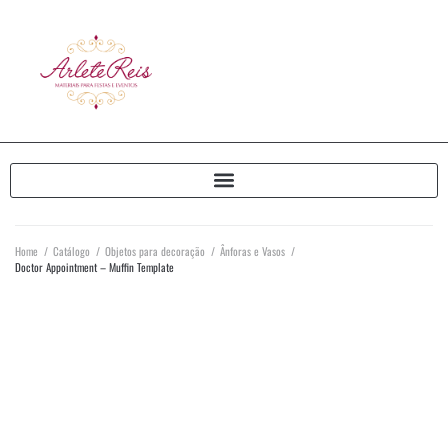
Home
/
Catálogo
/
Objetos para decoração
/
Ânforas e Vasos
/
Doctor Appointment – Muffin Template