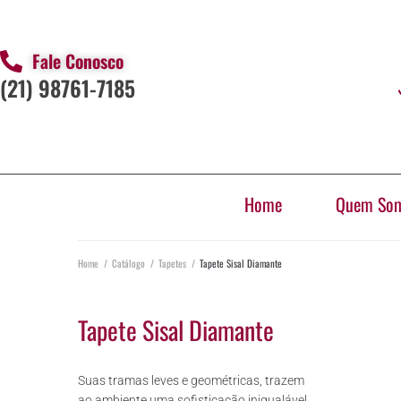
Fale Conosco
(21) 98761-7185
Home
Quem So
Home
/
Catálogo
/
Tapetes
/
Tapete Sisal Diamante
Tapete Sisal Diamante
Suas tramas leves e geométricas, trazem
ao ambiente uma sofisticação inigualável.