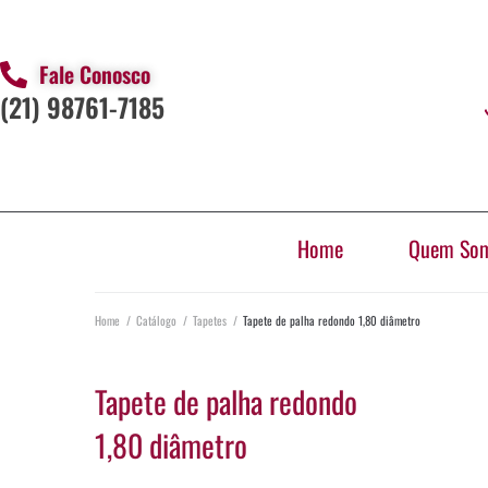
Fale Conosco
(21) 98761-7185
Home
Quem So
Home
/
Catálogo
/
Tapetes
/
Tapete de palha redondo 1,80 diâmetro
Tapete de palha redondo
1,80 diâmetro