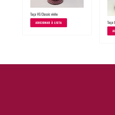
Taça VG Classic vinho
Taça b
ADICIONAR À LISTA
A