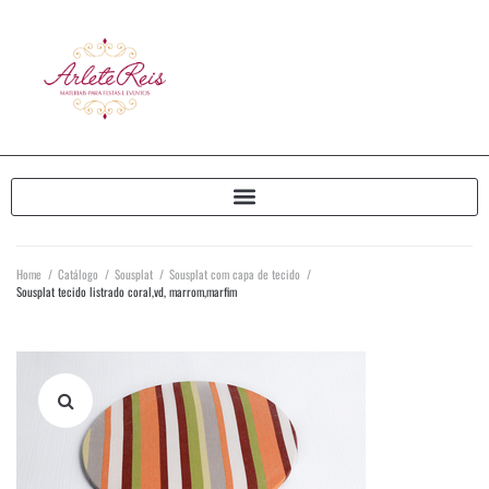
Home
/
Catálogo
/
Sousplat
/
Sousplat com capa de tecido
/
Sousplat tecido listrado coral,vd, marrom,marfim