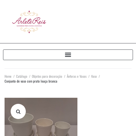
Home
/
Catálogo
/
Objetos para decoração
/
Ânforas e Vasos
/
Vaso
/
Conjunto de vaso com prato louça branca