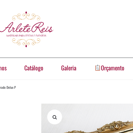
mos
Catálogo
Galeria
Orçamento
rado Delux P