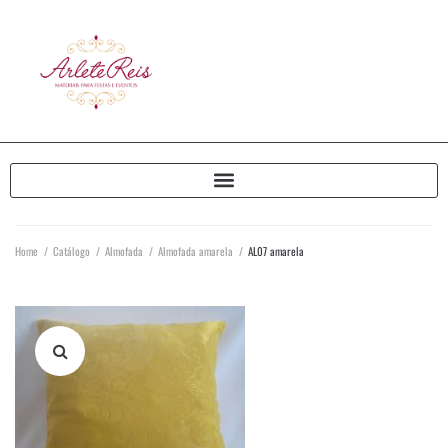
Home
/
Catálogo
/
Almofada
/
Almofada amarela
/
AL07 amarela