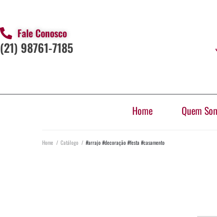
Fale Conosco
(21) 98761-7185
Home
Quem So
Home
/
Catálogo
/
#arrajo #decoração #festa #casamento